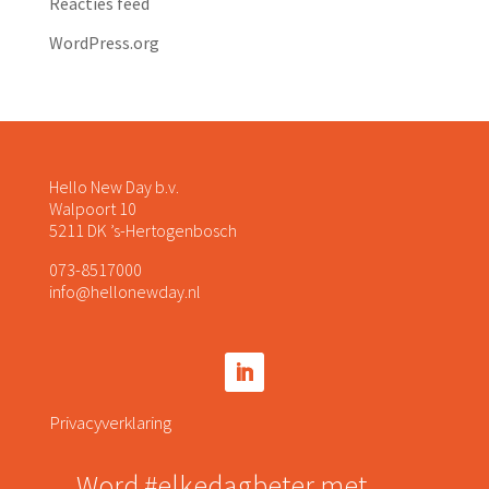
Reacties feed
WordPress.org
Hello New Day b.v.
Walpoort 10
5211 DK ’s-Hertogenbosch
073-8517000
info@hellonewday.nl
Privacyverklaring
Word #elkedagbeter met