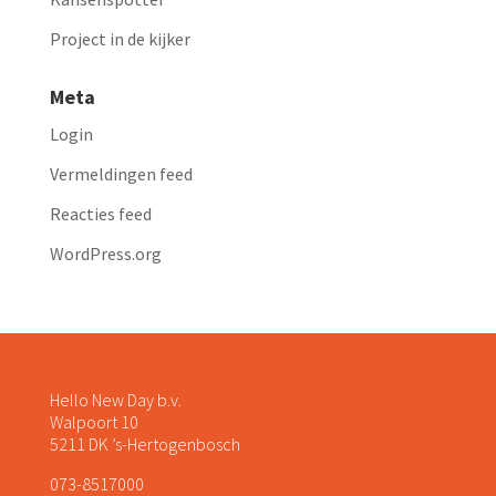
Project in de kijker
Meta
Login
Vermeldingen feed
Reacties feed
WordPress.org
Hello New Day b.v.
Walpoort 10
5211 DK ’s-Hertogenbosch
073-8517000