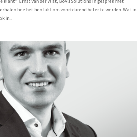
 klant” ​ Ernst van der Vlist, BoVli Solutions In gesprek met
erhalen hoe het hen lukt om voortdurend beter te worden. Wat in
 in...