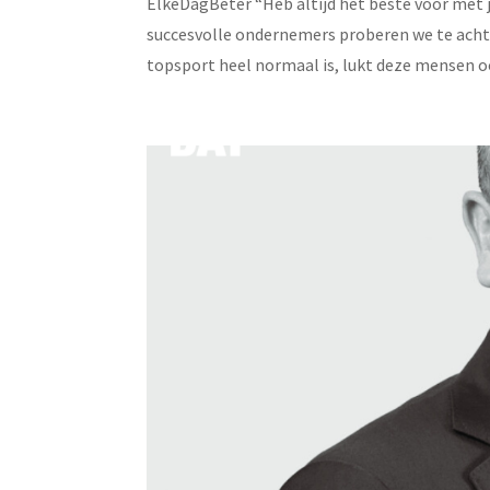
ElkeDagBeter “Heb altijd het beste voor met je
succesvolle ondernemers proberen we te acht
topsport heel normaal is, lukt deze mensen ook