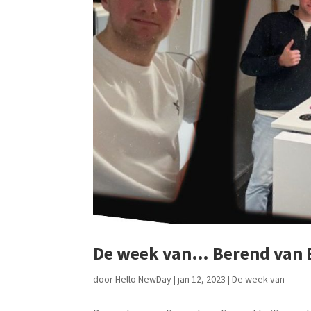
De week van… Berend van 
door
Hello NewDay
|
jan 12, 2023
|
De week van